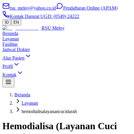
rsu_meloy@yahoo.co.id
Pendaftaran Online (APAM)
Kontak Darurat UGD
: (0549) 24222
ID
EN
RSU Meloy
Beranda
Layanan
Fasilitas
Jadwal Dokter
Alur Pasien
Profil
Kontak
Beranda
Layanan
hemodialisalayanancucidarah
Hemodialisa (Layanan Cuci